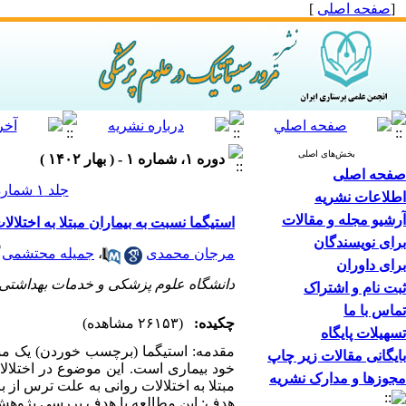
[
صفحه اصلی
]
بخش‌های اصلی
دوره ۱، شماره ۱ - ( بهار ۱۴۰۲ )
صفحه اصلی
جلد ۱ شماره ۱ صفحات ۷۲-۶۱
اطلاعات نشریه
آرشیو مجله و مقالات
استیگما نسبت به بیماران مبتلا به اختلالا
برای نویسندگان
*
مرجان محمدی
،
جمیله محتشمی
برای داوران
دانشگاه علوم پزشکی و خدمات بهداشتی د
ثبت نام و اشتراک
تماس با ما
چکیده:
(۲۶۱۵۳ مشاهده)
تسهیلات پایگاه
مقدمه: استیگما (برچسب خوردن) یک مش
بایگانی مقالات زیر چاپ
مجوزها و مدارک نشریه
مبتلا به اختلالات روانی به علت ترس از
هدف: این مطالعه با هدف بررسی پژوهش‌ها