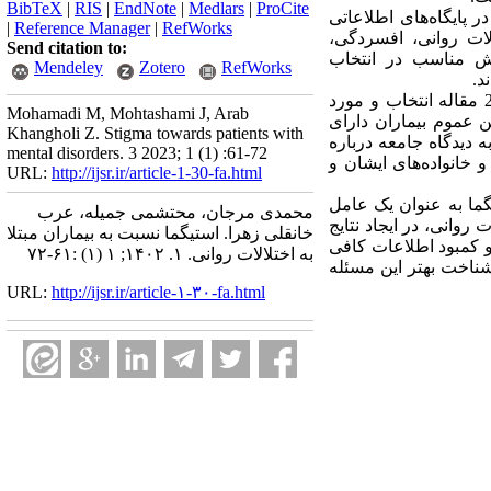
BibTeX
|
RIS
|
EndNote
|
Medlars
|
ProCite
 در مقاله مروری حاضر، جستجوی واژه‌های کلیدی stigma, mental disorders depression, schizophrenia در پایگاه‌های اطلاعاتی
|
Reference Manager
|
RefWorks
PubMed, Biome و کلمات استیگما، اختلالات روانی، افسردگی،
Send citation to:
IranMedex, SID, Ma انجام شد. جهت پوشش مناسب در انتخاب
Mendeley
Zotero
RefWorks
یافته‌ها: در جستجو انجام ‌شده 83 مطالعه یافت شد که پس از لحاظ کردن معیارهای ورود و خروج، نهایتاً 29 مقاله انتخاب و مورد
Mohamadi M, Mohtashami J, Arab
ن عموم بیماران دارای
Khangholi Z. Stigma towards patients with
 مطالعه در 4 گروه پژوهش‌های مربوط به دیدگاه جامعه درباره
mental disorders. 3 2023; 1 (1) :61-72
و خانواده‌های ایشان و
URL:
http://ijsr.ir/article-1-30-fa.html
گما به ‌عنوان یک عامل
محمدی مرجان، محتشمی جمیله، عرب
روانی، در ایجاد نتایج
خانقلی زهرا. استیگما نسبت به بیماران مبتلا
و کمبود اطلاعات کافی
به اختلالات روانی. ۱. ۱۴۰۲; ۱ (۱) :۶۱-۷۲
شناخت بهتر این مسئله
URL:
http://ijsr.ir/article-۱-۳۰-fa.html