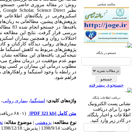
سالمند شناسی
پژوهش‌های پیشین، مطالعاتی به زبان‌های فارسی و انگلیسی از سال
بررسی قرار گرفت. نتایج این مطالعه نش
بیماری‌های روانی، دیدگاه کارکنان و کاد
پژوهش‌های مربوط به کاهش استیگما طبق
جستجو در پایگاه
نتیجه‌گیری: یافته‌های این مطالعه نشان 
مهم عدم موفقیت در درمان مطرح می‌شود. چ
مطلوب درمانی این بیماران بر کسی پوشی
در رابطه با وجود استیگما و راهکارهای 
فراهم شود.
جستجوی پیشرفته
دریافت اطلاعات پایگاه
واژه‌های کلیدی:
استیگما
،
بیماری روانی
،
نشانی پست الکترونیک
خود را برای دریافت
متن کامل
[PDF 321 kb]
(۶۸۰۱ دریافت)
اطلاعات و اخبار پایگاه،
در کادر زیر وارد کنید.
نوع مطالعه:
پژوهشي
|
موضوع مقاله:
ت
دریافت: 1398/9/14 | پذیرش: 1398/12/18 | انتشار: 1398/12/18