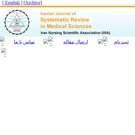
[ English ]
]
Archive
[