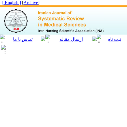
[ English ]
]
Archive
[