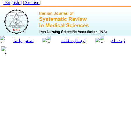
[ English ]
]
Archive
[