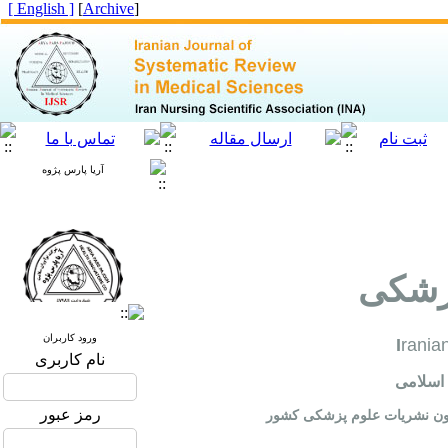
[ English ]
]
Archive
[
آریا پارس پژوه
پزشکی
ورود کاربران
I
rania
نام کاربری
رمز عبور