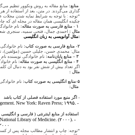
منابع:
منابع مقاله به روش ونکوور تنظیم می‌
گذاری می‌گردند. در متن، بعد از استفاده از هر
*توجه : با توجه به شرایط نمایه شدن مجلات عل
چکیده انگلیسی همان مقاله در مجله ای که چاپ 
۱ - منابع فارسی به صورت مقاله:
نام خانوادگ
مثال :
احمدی جمال، فتحی سمیه، سنجری شعبان. گواتر آندمیک در استان همدان: ۵سال پس از مصر
مثال آوانویسی به زبان انگلیسی:
۲- منابع فارسی به صورت کتاب:
نام خانوادگی
مثال: محمدی حسن، جلیلی حسین (مؤلفین)، تضمی
۳ – منابع پایان‌نامه:
نام خانوادگی نویسنده نام
۴ - منابع انگلیسی به صورت مقاله:
نام خانواد
اگر تعداد بیش از شش نفر بود به دنبال آن کلمه et al ذکر می‌گرد
مثال :
۵-منابع انگلیسی به صورت کتاب:
نام خانوادگی 
مثال:
- اگر منبع مورد استفاده فصلی از کتاب باشد
anagement. New York: Raven Press; ۱۹۹۵.
استفاده از منابع اینترنتی ( فارسی و انگلیسی )
 National Library of Medicine. (۲۰۰۰).
۲۰۰۰.
*توجه: چاپ و انتشار مطالب مجله پس از کسب 