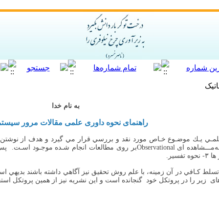
تیک
به نام خدا
راهنمای نحوه داوری علمی مقالات مرور سیستم
ﻤـﻲ ﻳـﻚ ﻣﻮﺿـﻮع ﺧـﺎص ﻣﻮرد ﻧﻘﺪ و ﺑﺮرﺳﻲ ﻗﺮار ﻣﻲ ﮔﻴﺮد و ﻫﺪف از ﻧﻮﺷﺘﻦ ﻣ
ﺗﺴﻠﻂ ﻛـﺎﻓﻲ در آن زﻣﻴﻨﻪ، ﺑﺎ ﻋﻠﻢ روش ﺗﺤﻘﻴﻖ ﻧﻴﺰ آﮔﺎﻫﻲ داﺷﺘﻪ ﺑﺎﺷﻨﺪ ﺑﺪﻳﻬﻲ ا
ی زﻳﺮ را در ﭘﺮوﺗﻜﻞ ﺧﻮد گنجانده اﺳﺖ و این نشریه نیز از همین پروتکل استفا