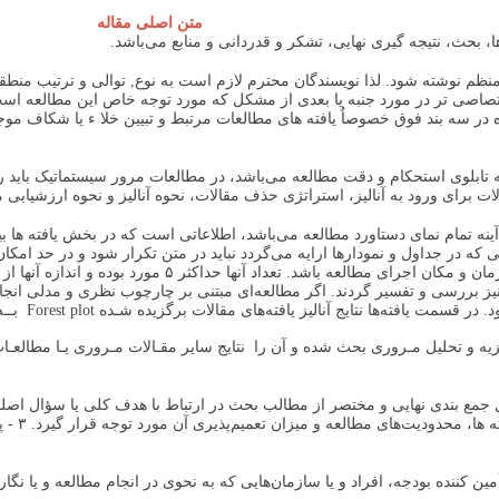
متن اصلی مقاله
، بحث، نتیجه گیری نهایی، تشکر و قدردانی و منابع می‌باشد.
 تابلوی استحکام و دقت مطالعه می‌باشد، در مطالعات مرور سیستماتیک باید
 برای ورود به آنالیز، استراتژی حذف مقالات، نحوه آنالیز و نحوه ارزشیابی م
ینه تمام نمای دستاورد مطالعه می‌باشد، اطلاعاتی است که در بخش یافته ها بی
ایی که در جداول و نمودارها ارایه می‌گردد نباید در متن تکرار شود و در حد ام
نیز بررسی و تفسیر گردند. اگر مطالعه‌ای مبتنی بر چارچوب نظری و مدلی انجام شد
 و ﺗﺤﻠﻴﻞ ﻣـﺮوری ﺑﺤﺚ ﺷﺪه و آن را ﻧﺘﺎﻳﺞ ﺳﺎﻳﺮ ﻣﻘـﺎﻻت ﻣـﺮوری ﻳـﺎ ﻣﻄﺎﻟﻌـﺎت 
فراتر ن
 کننده بودجه، افراد و یا سازمان‌هایی که به نحوی در انجام مطالعه و یا نگا