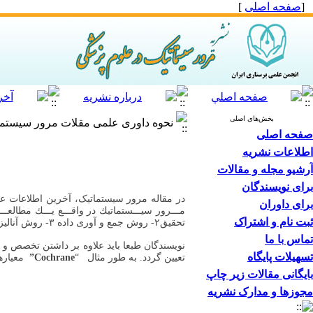
[
صفحه اصلی
]
بخش‌های اصلی
نحوه داوری علمی مقلات مرور سیستما
صفحه اصلی
اطلاعات نشریه
آرشیو مجله و مقالات
برای نویسندگان
در ﻣﻘﺎﻟﻪ ﻣﺮور سیستماتیک، آﺧﺮﻳﻦ اﻃﻼﻋﺎت ﻋﻠ
برای داوران
ثبت نام و اشتراک
ﺗﺤﻘﻴﻖ۲- روش ﺟﻤﻊ و آوری داده ۳- روش آﻧﺎﻟﻴﺰ ﻫﺎ ۳- نحوه تفسیر.
تماس با ما
ﻧﻮﻳﺴﻨﺪﮔﺎن ﻃﺒﻌﺎ ﺑﺎﻳﺪ ﻋﻼوه ﺑﺮ داﺷﺘﻦ ﺗﺨﺼﺺ و 
تسهیلات پایگاه
ﺗﻌﻴﻴﻦ ﮔﺮدد. ﺑﻪ ﻃﻮر ﻣﺜﺎل “
Cochrane”
ﻣﻌﻴﺎرﻫﺎ
بایگانی مقالات زیر چاپ
مجوزها و مدارک نشریه