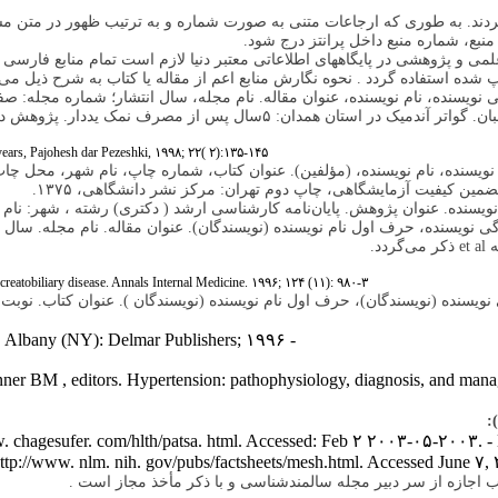
گردند. به طوری که ارجاعات متنی به صورت شماره و به ترتیب ظهور در متن م
 منبع، شماره منبع داخل پرانتز درج شود.
می و پژوهشی در پایگاههای اطلاعاتی معتبر دنیا لازم است تمام منابع فارسی 
شده استفاده گردد . نحوه نگارش منابع اعم از مقاله یا کتاب به شرح ذیل می‌
ی نویسنده، نام نویسنده، عنوان مقاله. نام مجله، سال انتشار؛ شماره مجله: ص
ف نمک یددار. پژوهش در پزشکی ۱۳۷۷؛ سال ۲۲، شماره ۲: صفحات: ۱۳۵ تا ۱۴۵ .
 years, Pajohesh dar Pezeshki, ۱۹۹۸; ۲۲( ۲):۱۳۵-۱۴۵
 نویسنده، نام نویسنده، (مؤلفین). عنوان کتاب، شماره چاپ، نام شهر، محل چاپ
ن کیفیت آزمایشگاهی، چاپ دوم تهران: مرکز نشر دانشگاهی، ۱۳۷۵.
 نویسنده. عنوان پژوهش. پایان‌نامه کارشناسی ارشد ( دکتری) رشته ، شهر: نام
گی نویسنده، حرف اول نام نویسنده (نویسندگان). عنوان مقاله. نام مجله. سال
د.
Vega KJ, Pina I, Krevsky B. Heart transplantation is associated with an increased risk for pancreatobiliary disease. Annals Internal Medicine. ۱۹۹۶; ۱۲۴ (۱۱): ۹۸۰-۳.
نویسنده (نویسندگان)، حرف اول نام نویسنده (نویسندگان ). عنوان کتاب. نوبت
- Ringsven MK, Bond D. Gerontology and leadership skills for nurses. Albany (NY): Delmar Publishers; ۱۹۹۶ .
Brenner BM , editors. Hypertension: pathophysiology, diagnosis, and m
:
ww. chagesufer. com/hlth/patsa. html. Accessed: Feb ۲ ۲۰۰۳-۰۵-۲۰۰۳. -
http://www. nlm. nih. gov/pubs/factsheets/mesh.html. Accessed June ۷, 
اجازه از سر دبیر مجله سالمندشناسی و با ذکر مأخذ مجاز است .