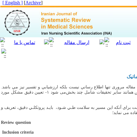
[ English ]
]
Archive
[
اتیک
ﻘﺎﻟﻪ ﻣﺮوری ﺗﻨﻬﺎ اﻃﻼع رﺳﺎﻧﻲ ﻧﻴﺴﺖ ﺑﻠﻜﻪ ارزﺷﻴﺎﺑﻲ و ﺗﻔﺴﻴﺮ ﻧﻴﺰ ﻣﻲ ﺑﺎﺷﺪ.
ﻣـــﺮور ﺳﻴـــﺴﺘﻤﺎﺗﻴﻚ در واﻗـــﻊ ﻳـــﻚ ﻣﻄﺎﻟﻌـــﻪﻣـــﺸﺎﻫﺪه ای Observationalﺑﺮ روی ﻣﻄﺎﻟﻌﺎت اﻧﺠﺎم ﺷـﺪه ﻣﻮﺟـﻮد اﺳـﺖ. ﭘﺲ ﻫﻤﺎﻧﻨﺪ ﺳﺎﻳﺮ ﺗﺤﻘﻴﻘﺎت ﺷﺎﻣﻞ ﭼﻨﺪ ﺑﺨﺶمی ﺷﻮد ۱- ﺗﻌﻴﻴﻦ دﻗﻴﻖ ﻣﺸﻜﻞ ﻣﻮرد
ﺳﺖ ﺑﺮای آﻧﻜﻪ اﻳﻦ ﻣﺴﻴﺮ ﺑﻪ ﺳﻼﻣﺖ ﻃـﻲ ﺷـﻮد، ﺑﺎﻳـﺪ ﭘﺮوﺗﻜﻠـﻲ دﻗﻴﻖ، ﺗﻌﺮﻳﻒ و
ده می نماید؛
Review question
Inclusion criteria