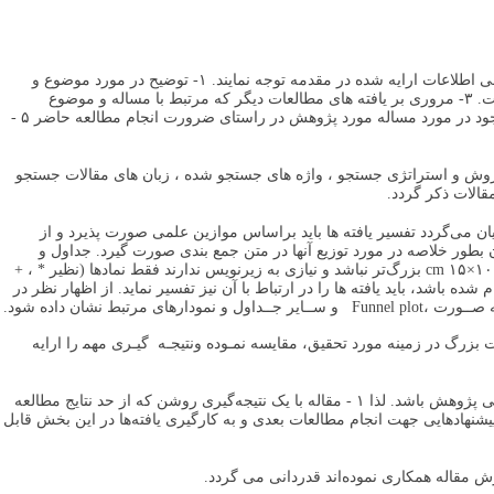
مقدمه باید خلاصه، روشن، هدفمند و منظم نوشته شود. لذا نویسندگان محترم لازم است به نوع, توالی و ترتیب منطقی اطلاعات ارایه شده در مقدمه توجه نمایند. ۱- توضیح در مورد موضوع و
عرصه پژوهش به صورت عام. ۲- توضیحات اختصاصی تر در مورد جنبه یا بعدی از مشکل که مورد توجه خاص این مطالعه است. ۳- مروری بر یافته های مطالعات دیگر که مرتبط با مساله و موضوع
پژوهش می‌باشد. ۴ - تحلیل اطلاعات ارایه شده در سه بند فوق خصوصاٌ یافته های مطالعات مرتبط و تبیین خلا ء یا شکاف موجود در مورد مساله مورد پژوهش در راستای ضرورت انجام مطالعه حاضر ۵ -
 روش و استراتژی جستجو ، واژه های جستجو شده ، زبان های مقالات جستجو
قالات ذکر گردد.
ان می‌گردد تفسیر یافته ها باید براساس موازین علمی صورت پذیرد و از
کان بطور خلاصه در مورد توزیع آنها در متن جمع بندی صورت گیرد. جداول و
نمودارها به زبان فارسی و شامل عنوان رسا، زمان و مکان اجرای مطالعه باشد. تعداد آنها حداکثر ۵ مورد بوده و اندازه آنها از cm ۱۵×۱۰ بزرگ‌تر نباشد و نیازی به زیرنویس ندارند فقط نمادها (نظیر * ، +
ه باشد، باید یافته ها را در ارتباط با آن نیز تفسیر نماید. از اظهار نظر در
مواردی فراتر از یافته‌های مطالعه خودداری شود. در ﻗﺴﻤﺖ ﻳﺎﻓﺘﻪﻫﺎ ﻧﺘﺎﻳﺞ آﻧﺎﻟﻴﺰ ﻳﺎﻓﺘﻪﻫﺎی ﻣﻘﺎﻻت ﺑﺮﮔﺰﻳﺪه ﺷـﺪه Forest plot ﺑــﻪ ﺻــﻮرت ،Funnel plot و ﺳــﺎﻳﺮ ﺟــﺪاول و ﻧﻤﻮدارﻫﺎی ﻣﺮﺗﺒﻂ ﻧﺸﺎن داده ﺷﻮد.
ﺑﺰرگ در زﻣﻴﻨﻪ ﻣﻮرد ﺗﺤﻘﻴﻖ، ﻣﻘﺎﻳﺴﻪ ﻧﻤـﻮده وﻧﺘﻴﺠـﻪ ﮔﻴـﺮی ﻣﻬﻤ را ارایه
نتیجه گیری نهایی باید شامل جمع بندی نهایی و مختصر از مطالب بحث در ارتباط با هدف کلی یا سؤال اصلی پژوهش باشد. لذا ۱ - مقاله با یک نتیجه‌گیری روشن که از حد نتایج مطالعه
رود، جمع‌بندی گردد ۲- موارد کاربرد یافته ها، محدودیت‌های مطالعه و میزان تعمیم‌پذیری آن مورد توجه قرار گیرد. ۳ - پیشنهادهایی جهت انجام مطالعات بعدی و به کارگیری یافته‌ها در این بخش قابل
رش مقاله همکاری نموده‌اند قدردانی می گردد.