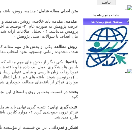
متن اصلی مقاله شامل:
مقدمه، روش، یافته ها
سامانه جامع رسانه ها
مقدمه:
بیان اهداف یا سوالات اصلی پژوهش ·
روش مطالعه
: یکی از بخش های مهم مقاله که
شده، محدوده زمانی جستجو، نحوه انتخاب مقالات
یافته‌ها
: یکی دیگر از بخش های مهم مقاله که آ
بایاس ها پیشگیری بعمل آید، داده ها و یافته ه
...) زیرنویس شوند. یافته های غیر قابل انتظار 
بحث:
در ﻗﺴﻤﺖ ﺑﺤﺚ ﺑﺮ روی ﻳﺎﻓﺘﻪﻫﺎی اﻳﻦ ﺗﺠﺰﻳﻪ
ﻛنید.
نتیجه‌گیری نهایی:
طرح می‌باشد.
تشکر و قدردانی:
در این قسمت از مؤسسه تأمین