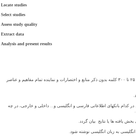
Locate studies
Select studies
Assess study quality
Extract data
Analysis and present results
چکیده مقاله، ( اعم از فارسی و انگلیسی) در صفحه های مستقل به صورت سازمان یافته (دارای ساختار Structural ) حداکثر ۲۵۰ تا ۳۰۰ کلمه بدون ذکر منابع و اختصارات و نماینده تمام مفاهیم و عناصر
.
در کدام بانکهای اطلاعاتی فارسی و انگلیسی و... داخلی و خارجی، در چه
خش یافته ها یا نتایج بیان گردد.
انگلیسی به زبان انگلیسی نوشته شود.