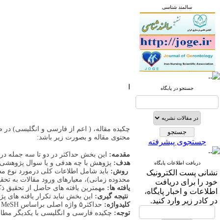
سالمند شناسی
ا
جستجو در پایگاه
محتوی مقاله و بصورت زیر باشد:
جستجوی پیشرفته
مقدمه:
این بخش حداکثر در دو تا سه جمله در ا
هدف:
پژوهش با چه هدفی و یا سوال پژوهشی 
دریافت اطلاعات پایگاه
روش:
باید شامل اطلاعات کلی درمورد نوع مطا
نشانی پست الکترونیک
محدوده زمانی)، معیارهای ورود مقالات به تحقیق
خود را برای دریافت
یافته ها:
مهمترین یافته های حاصل از تحقیق ذک
اطلاعات و اخبار پایگاه،
نتیجه گیری:
این بخش نباید تکرار یافته های پژو
در کادر زیر وارد کنید.
کلیدواژه:
حداکثر۵ واژه اصلی براساس MeSH
توجه:
چکیده فارسی و انگلیسی با یکدیگر مطابق