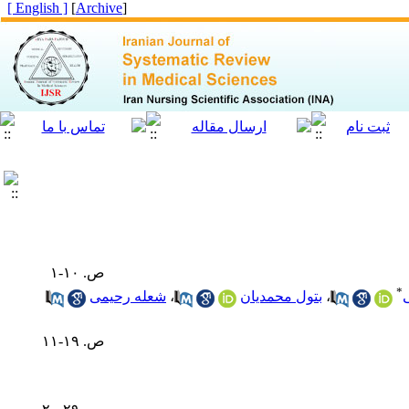
[ English ]
]
Archive
[
ص. ۱۰-۱
*
،
بتول محمدیان
،
شعله رحیمی
ص. ۱۹-۱۱