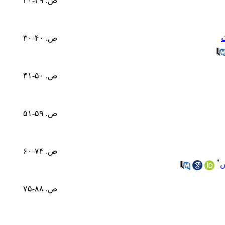
ص. ۲۹-۲۰
ک
ص. ۴۰-۳۰
ص. ۵۰-۴۱
ص. ۵۹-۵۱
ص. ۷۴-۶۰
*
س
ص. ۸۸-۷۵