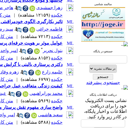
چالشها و موانع جایگاه پرستاران د
سالمند شناسی
زهرا جمشیدی
،
هاجر ص
چکیده
(۱۲۱۵۹ مشاهده)
|
متن کامل
تاثیر بکارگیری الگوی خودمراقبتی
فاطمه چراغی
،
سید رضا
چکیده
(۷۲۱۳ مشاهده)
|
متن کامل 
عوامل موثر بر هویت حرفه‌ای پرس
*
بتول نحریر
،
امیر واحدی
جستجو در پایگاه
چکیده
(۸۱۵۲ مشاهده)
|
متن کامل 
دکتری پرستاری بالینی با گرایش س
حلیمه زارع
،
زهره وفادا
چکیده
(۶۷۹۷ مشاهده)
|
متن کامل 
جستجوی پیشرفته
کیفیت زندگی متعاقب عمل جراحی 
محمد پورابراهیمی
،
عبدا
دریافت اطلاعات پایگاه
نشانی پست الکترونیک
چکیده
(۵۹۶۹ مشاهده)
|
متن کامل 
خود را برای دریافت
واضح سازی مفهوم نقش پرستار مت
اطلاعات و اخبار پایگاه،
سعید هاشمی
،
امیر وا
در کادر زیر وارد کنید.
چکیده
(۵۴۸۸ مشاهده)
|
متن کامل 