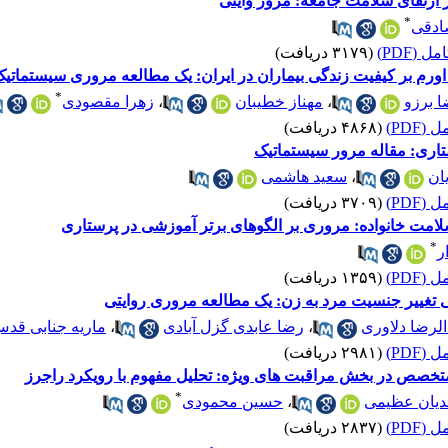
ر ارتقای سلامت جامعه: مرور وایتی
*
ادقی
 (PDF)
(۳۱۷۹ دریافت)
 اورم بر کیفیت زندگی بیماران در ایران: یک مطالعه مروری سیستماتی
*
 برزو
،
مهناز خطیبان
،
زهرا مقصودی
(PDF)
(۴۸۶۸ دریافت)
تاری: مقاله مرور سیستماتیک
ان
،
سعید هاشمی
(PDF)
(۳۷۰۹ دریافت)
لامت خانواده: مروری بر الگوهای برتر آموزشی در پرستاری
*
ر
(PDF)
(۱۳۵۹ دریافت)
تغییر جنسیت مرد به زن: یک مطالعه مروری روایتی
لرضا دلاوری
،
رضا عابدی گزل آبادی
،
ماریه جنابی قد
(PDF)
(۲۹۸۱ دریافت)
خصص در بخش مراقبت های ویژه: تحلیل مفهوم با رویکرد راجرز
*
حدیان عظیمی
،
حسین محمودی
(PDF)
(۲۸۳۷ دریافت)